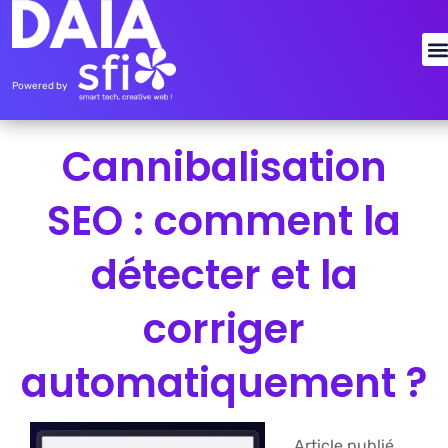
Powered by
Cannibalisation
SEO : comment la
détecter et la
corriger
automatiquement ?
Article publié